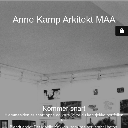
Anne Kamp Arkitekt MAA
Kommer snart
Hjemmesiden er snart oppe og køre, hvor du kan tjekke portfolien
ud.
Blandt andet Det Mobile Køkken, som ses her, støbt i beton.