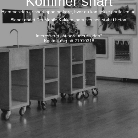
Kommer snart
Hjemmesiden er snart oppe og køre, hvor du kan tjekke portfolien ud.
Blandt andet Det Mobile Køkken, som ses her, støbt i beton.
Interesseret i at høre mere inden?
Kontakt mig på 21910318