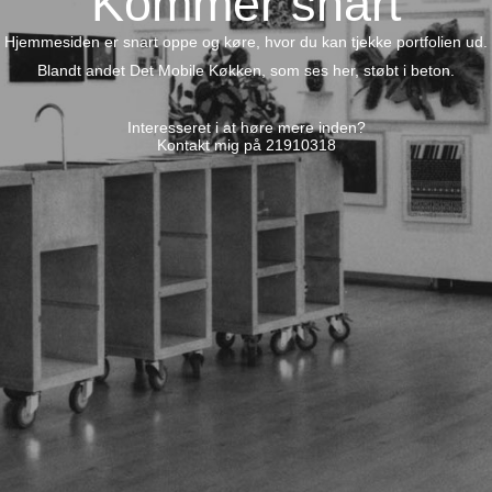
Kommer snart
Hjemmesiden er snart oppe og køre, hvor du kan tjekke portfolien ud.
Blandt andet Det Mobile Køkken, som ses her, støbt i beton.
Interesseret i at høre mere inden?
Kontakt mig på 21910318